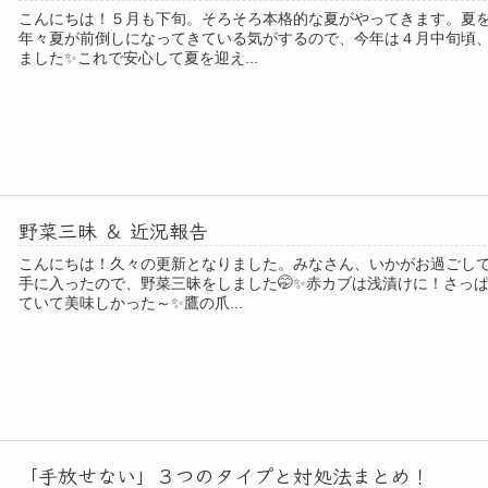
こんにちは！５月も下旬。そろそろ本格的な夏がやってきます。夏
年々夏が前倒しになってきている気がするので、今年は４月中旬頃
ました✨これで安心して夏を迎え...
野菜三昧 ＆ 近況報告
こんにちは！久々の更新となりました。みなさん、いかがお過ごし
手に入ったので、野菜三昧をしました🤭✨赤カブは浅漬けに！さっ
ていて美味しかった～✨鷹の爪...
「手放せない」３つのタイプと対処法まとめ！