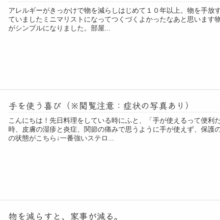
アレルギーがきっかけで物を減らしはじめて１０年以上。物を手放
ていましたミニマリストになってつくづくよかったなあと思います
がシンプルになりました。部屋...
手を使う喜び（※閲覧注意：症状の写真あり）
こんにちは！先日料理をしている時にふと、「手が使えるって便利
時、皮膚の湿疹と炎症、関節の痛みで思うように手が使えず、保護
の状態がこちら↓一番強いステロ...
物を減らすと、家事が減る。