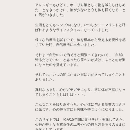
アレルギーもひどく、ホコリ対策として物を減らしはじめ
たことをきっかけに、物が少ないと心も体も軽くなること
に気がつきました。
生活もとてもシンプルになり、いつしかミニマリストと呼
ばれるようなライフスタイルになっていました。
様々な治療法を試す中で、体を根本から整える必要性を感
じていた時、自然療法に出会いました。
それまで自分の力で治そうと頑張ってきたので、「自然に
帰るだけでいい」と思ったら肩の力が抜け、ふっと心が楽
になったのを覚えています。
それでも、いつの間にかまた肩に力が入ってしまうことも
ありました。
真剣なあまり、心がガチガチになり、逆に体が不調になっ
てしまうこともしばしば・・・。
こんなことを繰り返すうち、心が体に与える影響の大きさ
に気づき、心の持ち方にも興味を持つようになりました。
このサイトでは、私が15年間に渡り学び・実践してきた、
心身が軽くなる衣食住の工夫や心の持ち方をありのままに
お伝えしています。