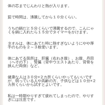
体の芯までじんわりと熱が入ります。
茹で時間は、沸騰してから１０分くらい。
うちの鍋だと５分くらいで沸騰するので、こんにゃ
くを鍋に入れたら１５分でタイマーをかけます。
タオルは、体にあてた時に熱すぎないようにやや厚
手のものを２～３枚使います。
体にあてる箇所は、肝臓（右わき腹）、お腹、丹田
（へその下）、腎臓（背中ウエストあたり、背骨を
挟んだ両側）など。
健康な人は３０分×２カ所くらいやってもいいです
が、弱っている人や高齢の方、子供などは１０分×２
カ所くらいから試すとよいです。
私は一時期やりすぎて疲れてしまったので、やりす
ぎには注意です。