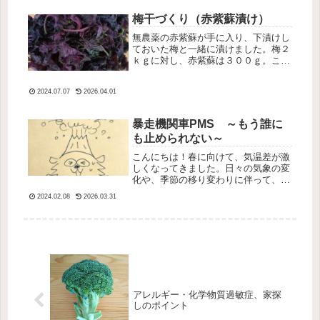
だと思い、一生懸命ひとつひとつ試行
錯誤しました。でも結局は総合力で、
梅干づくり（赤紫蘇漬け）
生...
無農薬の赤紫蘇が手に入り、下漬けし
ておいた梅と一緒に漬けました。梅２
ｋｇに対し、赤紫蘇は３００ｇ。こち
らが水洗いした赤紫蘇。赤紫蘇の２
０％の塩を２回に分けて振りかけて揉
2024.07.07
2026.04.01
んで絞ります。今回は３００ｇの赤紫
蘇なので、３０ｇの塩を振って揉んで
絞り...
暴走機関車PMS ～もう誰に
も止められない～
こんにちは！春に向けて、気温差が激
しくなってきました。日々の気象の変
化や、季節の移り変わりに伴って、不
調を感じる人も多いかもしれません。
2024.02.08
2026.03.31
それに加えて、女性は日々ダイナミッ
クに変動するホルモンバランスにも大
きな影響を受けます。たぬきちも、３
０...
アレルギー・化学物質過敏症、家探
しのポイント