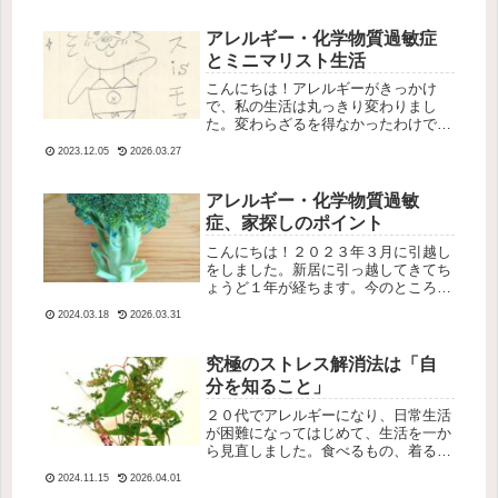
には2種類あるアレルギーには大きく
分け...
アレルギー・化学物質過敏症
とミニマリスト生活
こんにちは！アレルギーがきっかけ
で、私の生活は丸っきり変わりまし
た。変わらざるを得なかったわけです
が、これが本当によかった！特によか
2023.12.05
2026.03.27
ったのはミニマリストになったこと。
気管支炎をきっかけに、ハウスダスト
を減らすためこまめに掃除をする習慣
アレルギー・化学物質過敏
がつき...
症、家探しのポイント
こんにちは！２０２３年３月に引越し
をしました。新居に引っ越してきてち
ょうど１年が経ちます。今のところと
ても快適に生活できています。しか
2024.03.18
2026.03.31
し、家探しにはかなりのエネルギーを
使いました・・・。今日は、新居（賃
貸マンション）に巡り合うまでの話を
究極のストレス解消法は「自
書き...
分を知ること」
２０代でアレルギーになり、日常生活
が困難になってはじめて、生活を一か
ら見直しました。食べるもの、着るも
の、身の回りのもの・・・。当時の私
2024.11.15
2026.04.01
は、どこかに決定的な原因があるはず