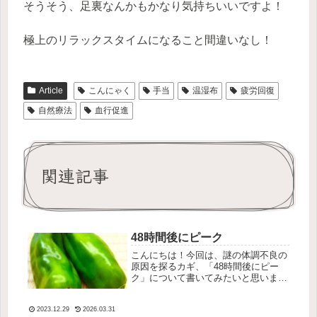
そうそう、足裏なんかもかなり気持ちいいですよ！
極上のリラックスタイムになること間違いなし！
Article
こんにゃく
手当
温湿布
疲労回復
自然療法
血行促進
関連記事
48時間後にピーク
こんにちは！今回は、謎の体調不良の
原因を探るカギ、「48時間後にピー
ク」について書いてみたいと思いま
す。一体なんのこと？と思われるかも
しれませんが、覚えておくと助かるこ
2023.12.29
2026.03.31
とがあるかもしれません。アレルギー