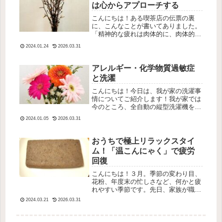
は心からアプローチする
こんにちは！ある喫茶店の伝票の裏
に、こんなことが書いてありました。
「精神的な疲れは肉体的に、肉体的な
疲れは精神的に回復せよ」なるほどな
2024.01.24
2026.03.31
あ～、と思いました。数日前、祖父が
救急搬送されて駆けつけようとしたの
ですが体調不良で断念しました。また
アレルギー・化学物質過敏症
会え...
と洗濯
こんにちは！今日は、我が家の洗濯事
情についてご紹介します！我が家では
今のところ、全自動の縦型洗濯機を使
っています。以前は合成洗剤で洗濯を
2024.01.05
2026.03.31
していましたが、アレルギーをきっか
けに合成洗剤は使えなくなりました。
ある梅雨の日、合成洗剤で洗った靴下
おうちで極上リラックスタイ
を...
ム！「温こんにゃく」で疲労
回復
こんにちは！３月。季節の変わり目、
花粉、年度末の忙しさなど、何かと疲
れやすい季節です。先日、家族が職場
の送別会で深夜に帰宅しました。飲み
2024.03.21
2026.03.31
会があると、アルコールや食事で胃腸
に負担がかかる上に、寝不足にもなり
ます。やはり、翌日にも疲れが残って