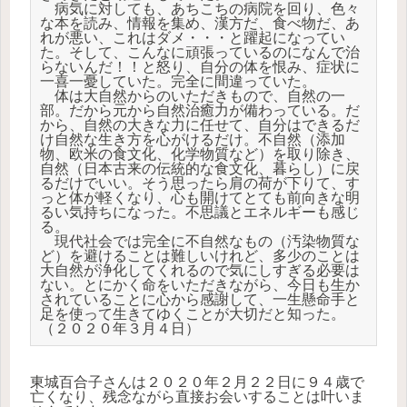
　病気に対しても、あちこちの病院を回り、色々
な本を読み、情報を集め、漢方だ、食べ物だ、あ
れが悪い、これはダメ・・・と躍起になってい
た。そして、こんなに頑張っているのになんで治
らないんだ！！と怒り、自分の体を恨み、症状に
一喜一憂していた。完全に間違っていた。

　体は大自然からのいただきもので、自然の一
部。だから元から自然治癒力が備わっている。だ
から、自然の大きな力に任せて、自分はできるだ
け自然な生き方を心がけるだけ。不自然（添加
物、欧米の食文化、化学物質など）を取り除き、
自然（日本古来の伝統的な食文化、暮らし）に戻
るだけでいい。そう思ったら肩の荷が下りて、す
っと体が軽くなり、心も開けてとても前向きな明
るい気持ちになった。不思議とエネルギーも感じ
る。

　現代社会では完全に不自然なもの（汚染物質な
ど）を避けることは難しいけれど、多少のことは
大自然が浄化してくれるので気にしすぎる必要は
ない。とにかく命をいただきながら、今日も生か
されていることに心から感謝して、一生懸命手と
足を使って生きてゆくことが大切だと知った。

（２０２０年３月４日）
東城百合子さんは２０２０年２月２２日に９４歳で
亡くなり、残念ながら直接お会いすることは叶いま