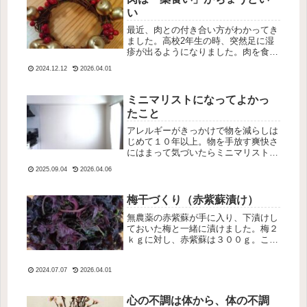
い
最近、肉との付き合い方がわかってき
ました。高校2年生の時、突然足に湿
疹が出るようになりました。肉を食べ
ると悪化するような気がして、病院の
2024.12.12
2026.04.01
先生に言っても「気のせい」とのこ
と。私も、それまで肉は普通に食べて
いたし、何となくその後も肉を食べ続
ミニマリストになってよかっ
けま...
たこと
アレルギーがきっかけで物を減らしは
じめて１０年以上。物を手放す爽快さ
にはまって気づいたらミニマリストに
なっていましたミニマリストになって
2025.09.04
2026.04.06
つくづくよかったなあと思います物が
少ないから家事も少ない。なんと言っ
ても思考がシンプルになりました。部
梅干づくり（赤紫蘇漬け）
屋...
無農薬の赤紫蘇が手に入り、下漬けし
ておいた梅と一緒に漬けました。梅２
ｋｇに対し、赤紫蘇は３００ｇ。こち
らが水洗いした赤紫蘇。赤紫蘇の２
０％の塩を２回に分けて振りかけて揉
2024.07.07
2026.04.01
んで絞ります。今回は３００ｇの赤紫
蘇なので、３０ｇの塩を振って揉んで
絞り...
心の不調は体から、体の不調