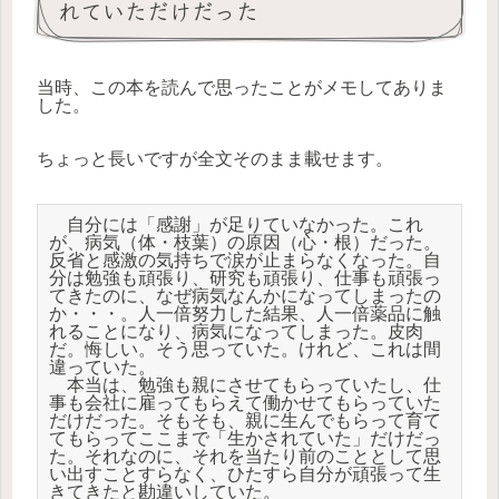
れていただけだった
当時、この本を読んで思ったことがメモしてありま
した。
ちょっと長いですが全文そのまま載せます。
　自分には「感謝」が足りていなかった。これ
が、病気（体・枝葉）の原因（心・根）だった。
反省と感激の気持ちで涙が止まらなくなった。自
分は勉強も頑張り、研究も頑張り、仕事も頑張っ
てきたのに、なぜ病気なんかになってしまったの
か・・・。人一倍努力した結果、人一倍薬品に触
れることになり、病気になってしまった。皮肉
だ。悔しい。そう思っていた。けれど、これは間
違っていた。

　本当は、勉強も親にさせてもらっていたし、仕
事も会社に雇ってもらえて働かせてもらっていた
だけだった。そもそも、親に生んでもらって育て
てもらってここまで「生かされていた」だけだっ
た。それなのに、それを当たり前のこととして思
い出すことすらなく、ひたすら自分が頑張って生
きてきたと勘違いしていた。
