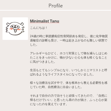
Profile
Minimalist Tanu
こんにちは！
24歳の時に掌蹠膿疱症性骨関節炎を発症し、後に化学物質
過敏症の診断も受け、一時は起き上がるのも難しい状態で
した。
アレルギーもひどく、ホコリ対策として物を減らしはじめ
たことをきっかけに、物が少ないと心も体も軽くなること
に気がつきました。
生活もとてもシンプルになり、いつしかミニマリストと呼
ばれるようなライフスタイルになっていました。
様々な治療法を試す中で、体を根本から整える必要性を感
じていた時、自然療法に出会いました。
それまで自分の力で治そうと頑張ってきたので、「自然に
帰るだけでいい」と思ったら肩の力が抜け、ふっと心が楽
になったのを覚えています。