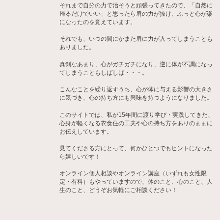
それまで自分の力で治そうと頑張ってきたので、「自然に
帰るだけでいい」と思ったら肩の力が抜け、ふっと心が楽
になったのを覚えています。
それでも、いつの間にかまた肩に力が入ってしまうことも
ありました。
真剣なあまり、心がガチガチになり、逆に体が不調になっ
てしまうこともしばしば・・・。
こんなことを繰り返すうち、心が体に与える影響の大きさ
に気づき、心の持ち方にも興味を持つようになりました。
このサイトでは、私が15年間に渡り学び・実践してきた、
心身が軽くなる衣食住の工夫や心の持ち方をありのままに
お伝えしています。
見てくださる方にとって、何かひとつでもヒントになった
ら嬉しいです！
オンライン個人相談やオンライン講座（いずれも女性限
定・有料）もやっていますので、体のこと、心のこと、人
生のこと、どうぞお気軽にご相談ください！